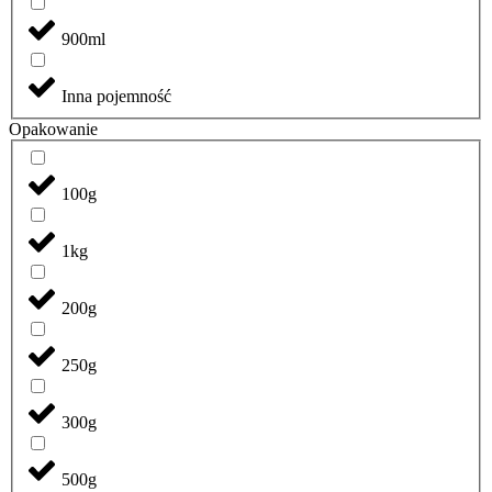
900ml
Inna pojemność
Opakowanie
100g
1kg
200g
250g
300g
500g