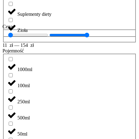
Suplementy diety
Cena
Zioła
11
zł
—
154
zł
Pojemność
1000ml
100ml
250ml
500ml
50ml