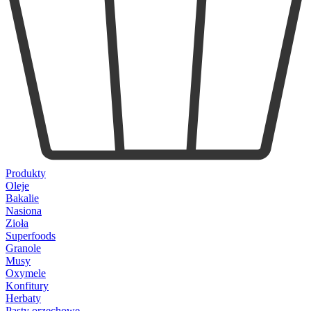
Produkty
Oleje
Bakalie
Nasiona
Zioła
Superfoods
Granole
Musy
Oxymele
Konfitury
Herbaty
Pasty orzechowe