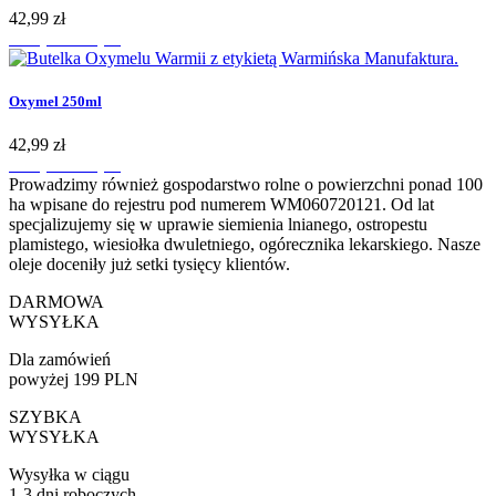
42,99
zł
Dodaj do koszyka
Oxymel 250ml
42,99
zł
Dodaj do koszyka
Prowadzimy również gospodarstwo rolne o powierzchni ponad 100
ha wpisane do rejestru pod numerem WM060720121. Od lat
specjalizujemy się w uprawie siemienia lnianego, ostropestu
plamistego, wiesiołka dwuletniego, ogórecznika lekarskiego. Nasze
oleje doceniły już setki tysięcy klientów.
DARMOWA
WYSYŁKA
Dla zamówień
powyżej 199 PLN
SZYBKA
WYSYŁKA
Wysyłka w ciągu
1-3 dni roboczych